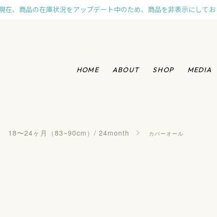
現在、商品の在庫状況をアップデート中のため、商品を非表示にしてお
HOME
ABOUT
SHOP
MEDIA
18〜24ヶ月（83~90cm）/ 24month
カバーオール